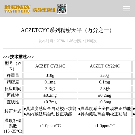
ACZETCYC系列精密天平（万分之一）
发布时间：2020-11-05 浏览：[
190]次
>>>技术描述>>>
型号（P/
ACZET CY314C
ACZET CY224C
N）
秤重量
310g
220g
精密度
0.1mg
0.1mg
反应时间
2-3秒
2-3秒
再线性
±0.2mg
±0.2mg
直线性
±0.3mg
±0.3mg
●具温度感应全自动校正功能
●具温度感应全自动校正功能
校正方式
●具内藏砝码自动校正功能
●具内藏砝码自动校正功能
温度补偿
±1.0ppm/°C
±1.0ppm/°C
系数
(15~35°C)