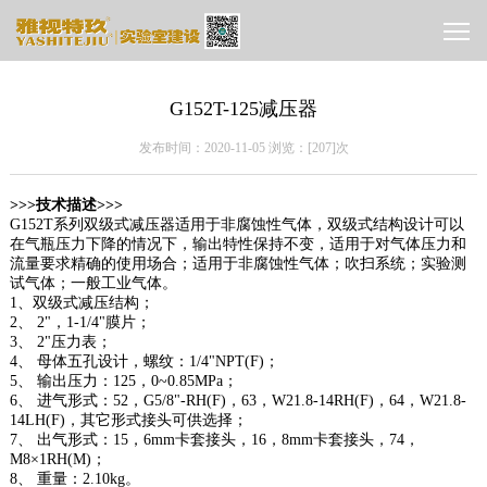
G152T-125减压器
发布时间：2020-11-05 浏览：[
207]次
>>>技术描述>>>
G152T系列双级式减压器适用于非腐蚀性气体，双级式结构设计可以
在气瓶压力下降的情况下，输出特性保持不变，适用于对气体压力和
流量要求精确的使用场合；适用于非腐蚀性气体；吹扫系统；实验测
试气体；一般工业气体。
1、双级式减压结构；
2、 2"，1-1/4"膜片；
3、 2"压力表；
4、 母体五孔设计，螺纹：1/4"NPT(F)；
5、 输出压力：125，0~0.85MPa；
6、 进气形式：52，G5/8"-RH(F)，63，W21.8-14RH(F)，64，W21.8-
14LH(F)，其它形式接头可供选择；
7、 出气形式：15，6mm卡套接头，16，8mm卡套接头，74，
M8×1RH(M)；
8、 重量：2.10kg。