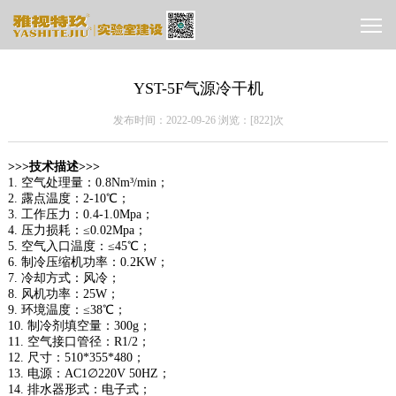
YST-5F气源冷干机
发布时间：2022-09-26 浏览：[
822]次
>>>技术描述>>>
1. 空气处理量：0.8Nm³/min；
2. 露点温度：2-10℃；
3. 工作压力：0.4-1.0Mpa；
4. 压力损耗：≤0.02Mpa；
5. 空气入口温度：≤45℃；
6. 制冷压缩机功率：0.2KW；
7. 冷却方式：风冷；
8. 风机功率：25W；
9. 环境温度：≤38℃；
10. 制冷剂填空量：300g；
11. 空气接口管径：R1/2；
12. 尺寸：510*355*480；
13. 电源：AC1∅220V 50HZ；
14. 排水器形式：电子式；